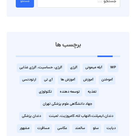
جستجو
برچسب ها
WP
آبله میمونی
آلرژی
آلرژی، حساسیت، آلرژی غذایی
آموختن
آموزش
آموزش ها
آی تی
ارتودنسی
تغذیه
توسعه دهنده
تکنولوژی
جهاد دانشگاهی علوم پزشکی تهران
دندان،ایمپلنت،التهاب لثه،کامپوزیت، لمینت
دندان پزشکی
دیابت
سئو
سالمند
عکاسی
مسافرت
مشهور